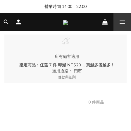
🎊 清邁尼曼店開幕，歡迎來找我們玩 🎊
營業時間 14:00 - 22:00
🎊 清邁尼曼店開幕，歡迎來找我們玩 🎊
所有顧客適用
指定商品：任選 7 件 即減 NT$20 ，買越多省越多！
適用通路：
門市
條款與細則
碗型濾網 - 下單 7 件，折扣 1 件
0 件商品
每頁顯示 48 個