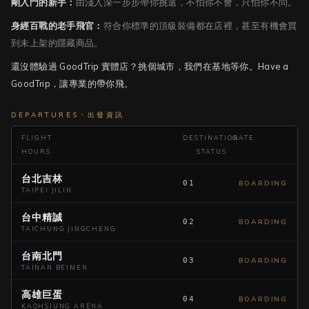
剛入門的新手：
由淺入深一步步帶你挑選，不怕你不會，只怕你不問。
身經百戰的老手飛官：
符合你標準的頂級裝備都在店裡，甚至有機會買
到未上架的隱藏商品。
還沒體驗過 GoodTrip 實體店？挑個城市，我們在基地等你。Have a
GoodTrip，讓專業的帶你飛。
DEPARTURES・出發資訊
FLIGHT
DESTINATION
GATE
HOURS
STATUS
台北吉林
BOARDING
01
TAIPEI JILIN
台中精誠
BOARDING
02
TAICHUNG JINGCHENG
台南北門
BOARDING
03
TAINAN BEIMEN
高雄巨蛋
BOARDING
04
KAOHSIUNG ARENA