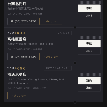
台南北門店
導航
台南市中西區北門路一段81號
DAILY 14:00–22:00・全年無休
LINE
☎ (06) 222-6420
Instagram
KHH
✈
YOU
GATE 04
高雄巨蛋店
導航
高雄市左營區新上里明華一路112-1號
DAILY 14:00–22:00・全年無休
LINE
☎ (07) 558-5420
Instagram
CNX
✈
YOU
INTERNATIONAL
清邁尼曼店
162 11, Tambon Chang Phueak, Chiang Mai
預約
50300, Thailand
導航
DAILY 14:00–22:00・2026 NEW
Instagram