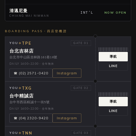
清邁尼曼
NOW OPEN
INT’L
CHIANG MAI NIMMAN
BOARDING PASS・四店登機證
TPE
✈
YOU
GATE 01
台北吉林店
導航
台北市中山區吉林路161巷16號
DAILY 14:00–22:00・全年無休
LINE
☎ (02) 2571-0420
Instagram
TXG
✈
YOU
GATE 02
台中精誠店
導航
台中市西區精誠十一街5號
DAILY 14:00–22:00・全年無休
LINE
☎ (04) 2320-9420
Instagram
TNN
✈
YOU
GATE 03