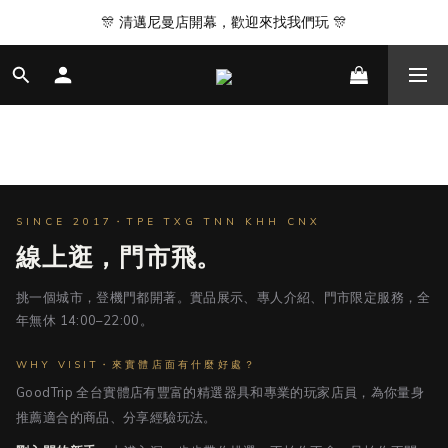
🎊 清邁尼曼店開幕，歡迎來找我們玩 🎊
🎊 清邁尼曼店開幕，歡迎來找我們玩 🎊
台北｜台中｜台南｜高雄 皆有實體門市
營業時間 14:00 - 22:00
🎊 清邁尼曼店開幕，歡迎來找我們玩 🎊
SINCE 2017・TPE TXG TNN KHH CNX
線上逛，門市飛。
挑一個城市，登機門都開著。實品展示、專人介紹、門市限定服務，全
年無休 14:00–22:00。
WHY VISIT・來實體店面有什麼好處？
GoodTrip 全台實體店有豐富的精選器具和專業的玩家店員，為你量身
推薦適合的商品、分享經驗玩法。