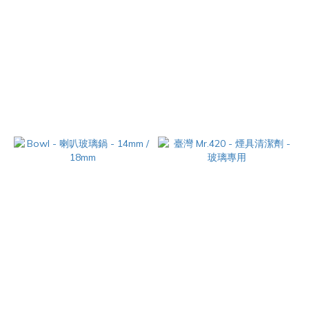
美國 GRAV - 可伸縮長管 -
美國 Smojo - 永久型濾網
14mm
NT$180
NT$680
Bowl - 喇叭玻璃鍋 - 14mm /
臺灣 Mr.420 - 煙具清潔劑 - 玻
18mm
璃專用