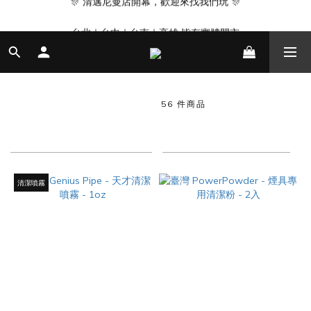
🎊 清邁尼曼店開幕，歡迎來找我們玩 🎊
台北｜台中｜台南｜高雄 皆有實體門市
營業時間 14:00 - 22:00
🎊 清邁尼曼店開幕，歡迎來找我們玩 🎊
水煙壺週邊｜PARTS
56 件商品
商品排序
每頁顯示 48 個
清潔噴霧