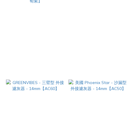
美國 NWTN Home - 限量款 經
GREENVIBES - 花灑型 外接濾
典可麗露 玻璃鍋 - 14mm【葡萄
灰器 - 14mm【AC61】
紫】
NT$790
NT$420