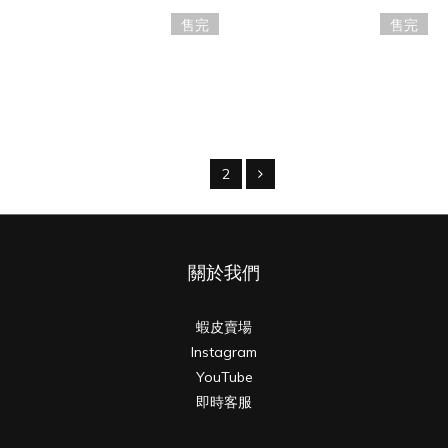
售完
售完
美國 Phoenix Star - 能源提把
美國 Chill Steel Pipes - 不鏽鋼
玻璃鍋 - 14mm（SA171）
專用轉接套組 - 14mm
NT$280
NT$1,980
1
2
關於我們
蝦皮賣場
Instagram
YouTube
即時客服