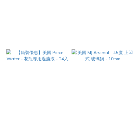
Adapter - 短版 玻璃轉接頭
美國 Higher Standards - 刷毛
【10mm 母頭 > 14mm 公頭】
清潔棒 - 12入【Pipe Dreamz】
NT$150
NT$150
【箱裝優惠】美國 Piece Water
美國 MJ Arsenal - 45度 上凹式
- 花瓶專用過濾液 - 24入
玻璃鍋 - 10mm
NT$10,800
NT$420
NT$14,400