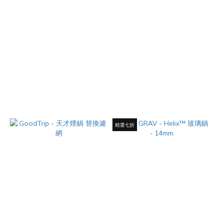
美國 Piece Water - 花瓶專用過
美國 HEMPER - 水煙壺清潔塞組
濾液 - 355mL
合 - 一般款
NT$550
NT$550
精選七折