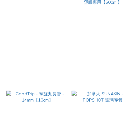
西班牙 RAW - 蜜蠟繩
臺灣 Mr.420 - 煙具清潔劑 - 塑
膠專用【500ml】
NT$60
NT$680