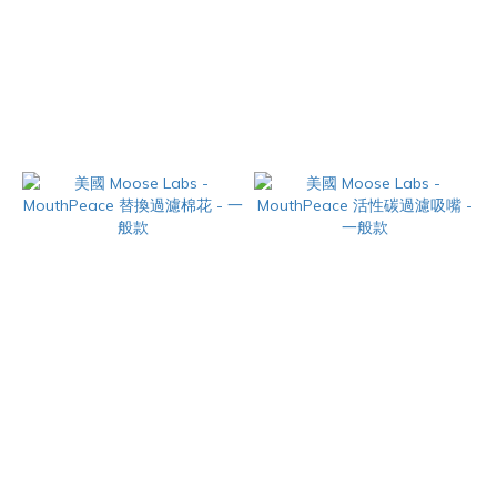
GoodTrip - 螺旋丸長管 -
加拿大 SUNAKIN - POPSHOT
14mm【10cm】
玻璃導管
NT$380
NT$120
美國 Moose Labs -
美國 Moose Labs -
MouthPeace 替換過濾棉花 - 一
MouthPeace 活性碳過濾吸嘴 -
般款
一般款
NT$380
NT$480