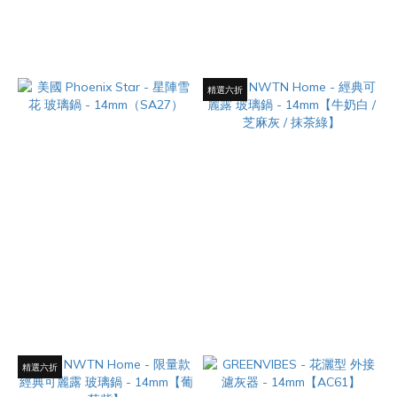
替換玻璃下導管 - 10mm
大杯 玻璃鍋 -
14mm（PSA209）
NT$780
NT$280
精選六折
美國 Phoenix Star - 星陣雪花
美國 NWTN Home - 經典可麗
玻璃鍋 - 14mm（SA27）
露 玻璃鍋 - 14mm【牛奶白 / 芝
麻灰 / 抹茶綠】
NT$250
NT$680
精選六折