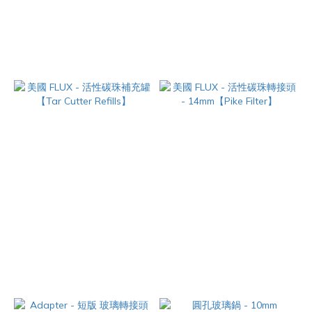
美國 Genius Pipe - 天才清潔噴
臺灣 PowerPowder - 煙具專用
霧 - 1oz
清潔粉 - 2入
NT$680
NT$100
美國 FLUX - 活性碳珠補充罐
美國 FLUX - 活性碳珠轉接頭 -
【Tar Cutter Refills】
14mm【Pike Filter】
NT$99
NT$1,980