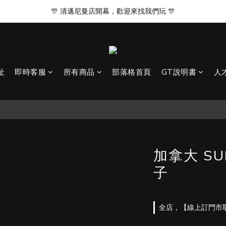
🎊 清邁尼曼店開幕，歡迎來找我們玩 🎊
🎊 清邁尼曼店開幕，歡迎來找我們玩 🎊
台北｜台中｜台南｜高雄 皆有實體門市
營業時間 14:00 - 22:00
址
即時客服
所有商品
部落格首頁
GT說明書
人
🎊 清邁尼曼店開幕，歡迎來找我們玩 🎊
加拿大 SU
子
全店，【線上訂門市取】滿