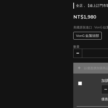
全店，【線上訂門市取】滿
NT$1,980
美國原裝進口
: VonG 
VonG 鈦製頭部
數量
以優惠價加購商
加購
優惠