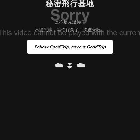
秘密飛行基地
是不是見過你？
不管怎樣，等你好久了！快進來吧。
Follow GoodTrip, have a GoodTrip
☁️ ⏬ ☁️