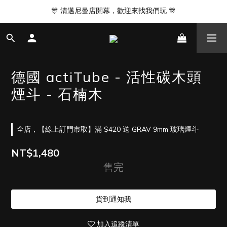
🎊 清邁尼曼店開幕，歡迎來找我們玩 🎊
🎊 清邁尼曼店開幕，歡迎來找我們玩 🎊
台北｜台中｜台南｜高雄 皆有實體門市
營業時間 14:00 - 22:00
德國 actiTube - 活性碳木頭
🎊 清邁尼曼店開幕，歡迎來找我們玩 🎊
煙斗 - 石楠木
全店，【線上訂門市取】滿 $420 送 GRAV 9mm 玻璃煙斗
NT$1,480
售完
貨到通知我
加入追蹤清單